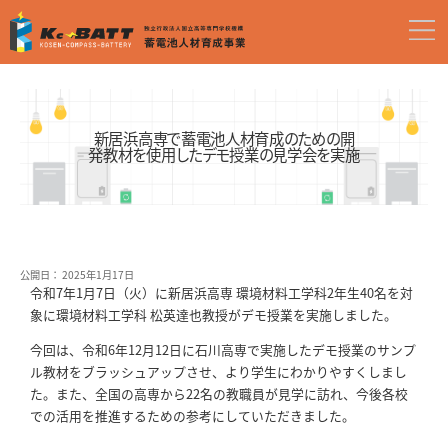
ホーム
新居浜高専で蓄電池人材育成のための開
事業概要
発教材を使用したデモ授業の見学会を実施
輩出する人材
推進体制
主な活動
公開日： 2025年1月17日
令和7年1月7日（火）に新居浜高専 環境材料工学科2年生40名を対
教材・資料
象に環境材料工学科 松英達也教授がデモ授業を実施しました。
今回は、令和6年12月12日に石川高専で実施したデモ授業のサンプ
お問い合わせ
ル教材をブラッシュアップさせ、より学生にわかりやすくしまし
た。また、全国の高専から22名の教職員が見学に訪れ、今後各校
での活用を推進するための参考にしていただきました。